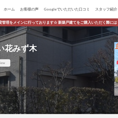
ホーム
お客様の声
Googleでいただいた口コミ
スタッフ紹介
新築戸建てをご購入いただく際には 仲介手数料0円or半額にてご案内さ
い花みず木
iew