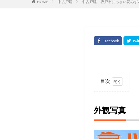
HOME
中古戸建
中古戸建 坂戸市にっさい花みず
目次
1
外
観
外観写真
写
真
1.1
周辺