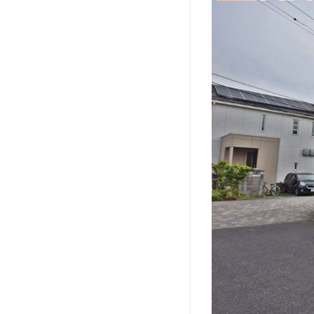
の
各
種
お
問
い
合
わ
せ
は
こ
ち
ら
か
ら
ど
う
ぞ
7
メ
ー