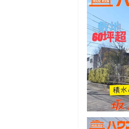
環境
1.2
設備
2
3
間
取
り
図
4
5
地
図
6
電
話
で