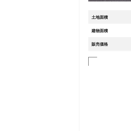
ル
で
土地面積
の
お
問
建物面積
い
合
販売価格
わ
せ
は
こ
ち
ら
か
ら
ど
う
ぞ