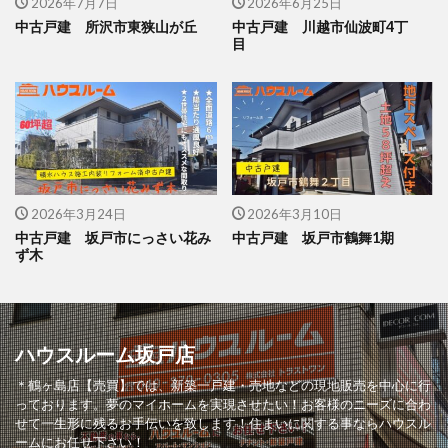
2026年7月7日
2026年6月25日
中古戸建 所沢市東狭山が丘
中古戸建 川越市仙波町4丁
目
2026年3月24日
2026年3月10日
中古戸建 坂戸市にっさい花み
中古戸建 坂戸市鶴舞1期
ず木
ハウスルーム坂戸店
＊鶴ヶ島店【売買】では、新築一戸建・売地などの現地販売を中心に行
っております。夢のマイホームを実現させたい！お客様のニーズに合わ
せて一生形に残るお手伝いを致します！住まいに関する事ならハウスル
ームにお任せ下さい！