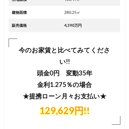
せ
は
建物面積
280.25㎡
こ
ち
ら
販売価格
4,390万円
か
ら
ど
う
今のお家賃と比べてみてくださ
ぞ
い!!
7
メ
頭金0円 変動35年
ー
ル
金利1.275％の場合
で
の
お
★提携ローン月々お支払い★
問
い
129
,629
円!!
合
わ
せ
は