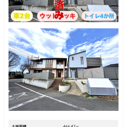
3
間
取
り
図
4
5
地
図
6
電
話
で
の
各
種
お
問
い
合
わ
土地面積
466.47㎡