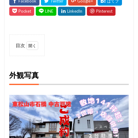
目次
1
外
観
写
外観写真
真
1.1
周辺
環境
1.2
設備
2