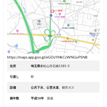
https://maps.app.goo.gl/eGDsYMkCcWNGoPSN8
住所
埼玉県
東松山市石橋1585-3
引渡し
即
設備
公共下水、公営水道
、都市ガス
築年数
平成16年
新築