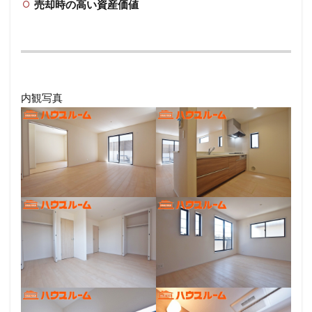
売却時の高い資産価値
か
ら
ど
う
ぞ
内観写真