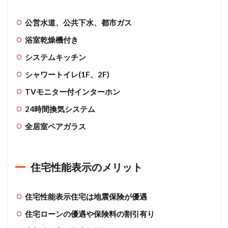
ち
ら
か
公営水道、公共下水、都市ガス
ら
浴室乾燥機付き
ど
う
システムキッチン
ぞ
シャワートイレ(1F、2F)
7
メ
TVモニター付インターホン
ー
ル
24時間換気システム
で
全居室ペアガラス
の
お
問
い
合
住宅性能表示のメリット
わ
せ
は
住宅性能表示住宅は地震保険が優遇
こ
住宅ローンの優遇や保険料の割引有り
ち
ら