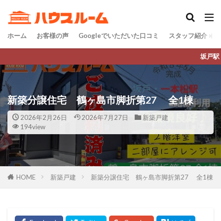
ホーム
お客様の声
Googleでいただいた口コミ
スタッフ紹介
坂戸駅・鶴ヶ島駅の2店舗にて 売買仲介
新築分譲住宅 鶴ヶ島市脚折第27 全1棟
2026年2月26日
2026年7月27日
新築戸建
194view
HOME
新築戸建
新築分譲住宅 鶴ヶ島市脚折第27 全1棟