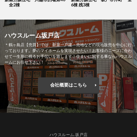
全2棟
6棟 残3棟
ハウスルーム坂戸店
＊鶴ヶ島店【売買】では、新築一戸建・売地などの現地販売を中心に行
っております。夢のマイホームを実現させたい！お客様のニーズに合わ
せて一生形に残るお手伝いを致します！住まいに関する事ならハウスル
ームにお任せ下さい！
会社概要はこちら
ハウスルーム.坂戸店