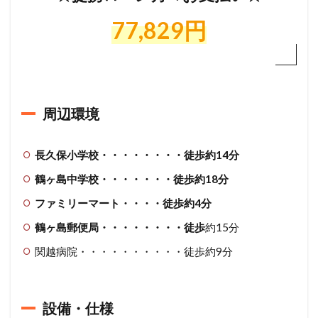
取
77,829円
り
図
5
地
図
周辺環境
6
電
話
長久保小学校・・・・・・・・徒歩約14分
で
の
鶴ヶ島中学校・・・・・・・徒歩約18分
各
種
ファミリーマート・・・・徒歩約4分
お
問
鶴ヶ島郵便局・・・・・・・・徒歩
約15分
い
関越病院・・・・・・・・・・徒歩約9分
合
わ
せ
は
設備・仕様
こ