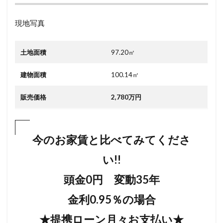
周辺
環境
現地写真
1.2
設
備・
土地面積
97.20㎡
仕様
1.3
建物面積
100.14㎡
住宅
性能
販売価格
2,780万円
表示
のメ
リッ
ト
今のお家賃と比べてみてくださ
2
い!!
3
区
頭金0円 変動35年
画
図
金利0.95％の場合
4
★提携ローン月々お支払い★
間