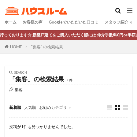
ホーム
お客様の声
Googleでいただいた口コミ
スタッフ紹介
ります☆ 新築戸建てをご購入いただく際には 仲介手数料0円or半額にてご案
HOME
"集客" の検索結果
SEARCH
「集客」の検索結果
0件
集客
新着順
人気順
お勧めカテゴリ
新築戸建
中古戸建
コラム
投稿が1件も見つかりませんでした。